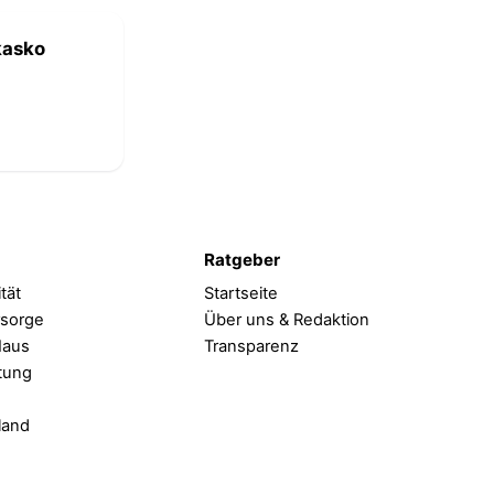
kasko
Ratgeber
tät
Startseite
rsorge
Über uns & Redaktion
Haus
Transparenz
tung
land